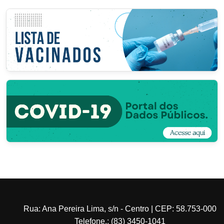
Rua: Ana Pereira Lima, s/n - Centro | CEP: 58.753-000
Telefone.: (83) 3450-1041